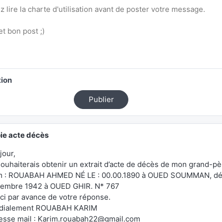
tion
Publier
ie acte décès
jour,
souhaiterais obtenir un extrait d’acte de décès de mon grand-pè
m
 : ROUABAH AHMED NÉ LE : 00.00.1890 à OUED SOUMMAN, déc
embre 1942 à OUED GHIR. N* 767
ci par avance de votre réponse.
dialement ROUABAH KARIM
esse mail : Karim.rouabah22@gmail.com