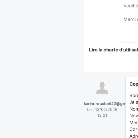
Lire la charte d'utilisa
Cop
Bon
Je 
karim.rouabah22@gmail.co
Nom
Le :
13/02/2026
Nov
12:21
Mer
Cor
Adr