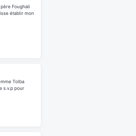
père Foughali
isse établir mon
 femme Tolba
 s.v.p pour