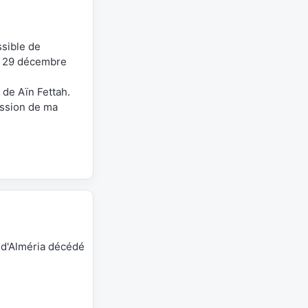
ssible de
e 29 décembre
 de Aïn Fettah.
ession de ma
d'Alméria décédé