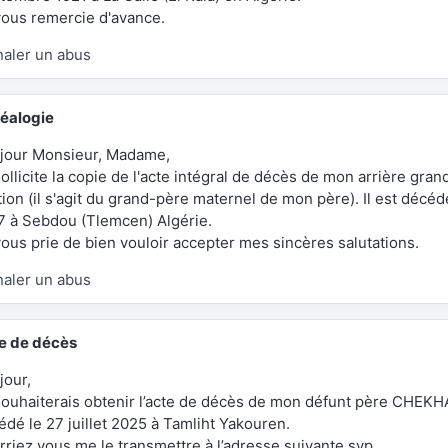
vous remercie d'avance.
naler un abus
éalogie
jour Monsieur, Madame,
ollicite la copie de l'acte intégral de décès de mon arrière gra
ation (il s'agit du grand-père maternel de mon père). Il est décéd
7 à Sebdou (Tlemcen) Algérie.
vous prie de bien vouloir accepter mes sincères salutations.
naler un abus
e de décès
jour,
souhaiterais obtenir l’acte de décès de mon défunt père CHEK
édé le 27 juillet 2025 à Tamliht Yakouren.
rriez vous me le transmettre à l’adresse suivante svp