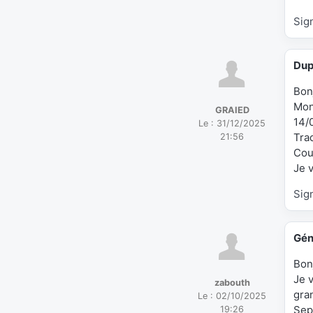
Sig
Dup
Bon
Mon
GRAIED
14/
Le :
31/12/2025
Trad
21:56
Cour
Je 
Sig
Gén
Bon
Je 
zabouth
gra
Le :
02/10/2025
Sept
19:26