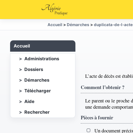
Accueil
>
Démarches
>
duplicata-de-l-ac
Accueil
Administrations
Dossiers
L’acte de décès est établ
Démarches
Comment l’obtenir ?
Télécharger
Le parent ou le proche d
Aide
une demande comportant l
Rechercher
Pièces à fournir
Un document précisa