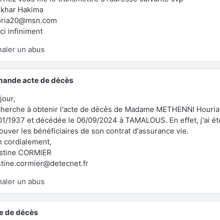
khar Hakima
oria20@msn.com
ci infiniment
naler un abus
ande acte de décès
jour,
cherche à obtenir l'acte de décès de Madame METHENNI Houri
01/1937 et décédée le 06/09/2024 à TAMALOUS. En effet, j'ai é
ouver les bénéficiaires de son contrat d'assurance vie.
n cordialement,
stine CORMIER
stine.cormier@detecnet.fr
naler un abus
e de décès