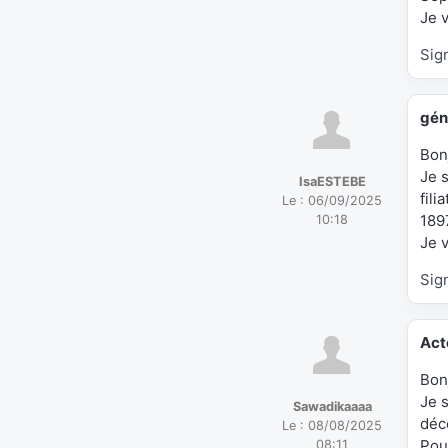
Je 
Sig
gén
Bon
Je s
IsaESTEBE
fili
Le :
06/09/2025
189
10:18
Je 
Sig
Act
Bon
Je 
Sawadikaaaa
déc
Le :
08/08/2025
Pou
08:11