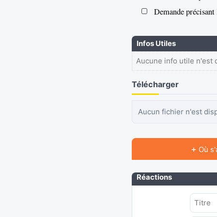
Demande précisant l
Infos Utiles
Aucune info utile n'est 
Télécharger
Aucun fichier n'est dis
+
Où s'
Réactions