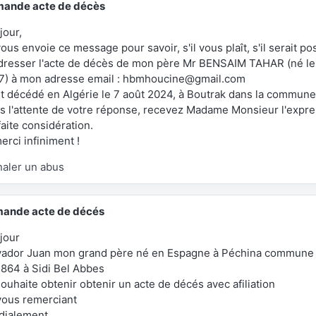
ande acte de décès
jour,
ous envoie ce message pour savoir, s'il vous plaît, s'il serait po
dresser l'acte de décès de mon père Mr BENSAIM TAHAR (né l
7) à mon adresse email : hbmhoucine@gmail.com
est décédé en Algérie le 7 août 2024, à Boutrak dans la commune
s l'attente de votre réponse, recevez Madame Monsieur l'expr
aite considération.
erci infiniment !
naler un abus
ande acte de décés
jour
vador Juan mon grand père né en Espagne à Péchina commune 
1864 à Sidi Bel Abbes
ouhaite obtenir obtenir un acte de décés avec afiliation
vous remerciant
dialement