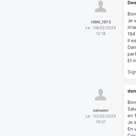
Dem
Bon
Je v
HBM_1973
m'a
Le :
06/02/2025
194
12:18
Il 
Dan
parf
Et m
Sig
dem
Bon
Sal
salvador
en 
Le :
02/02/2025
Je s
19:01
En 
Cor