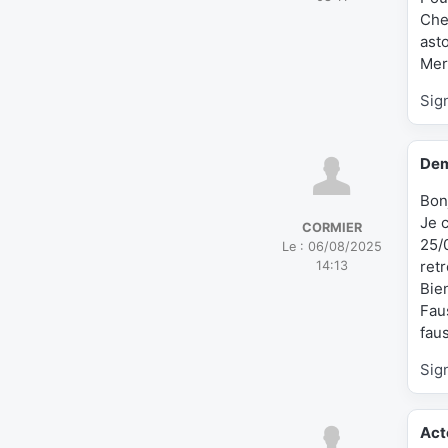
Che
ast
Mer
Sig
Dem
Bon
Je 
CORMIER
25/
Le :
06/08/2025
retr
14:13
Bie
Fau
fau
Sig
Act