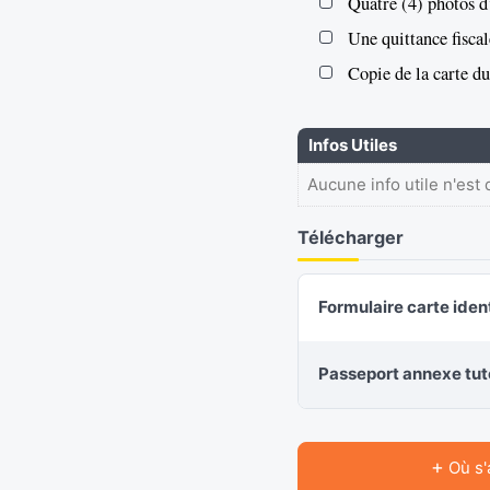
Quatre (4) photos d’
Une quittance fisca
Copie de la carte d
Infos Utiles
Aucune info utile n'est 
Télécharger
Formulaire carte iden
Passeport annexe tut
+
Où s'