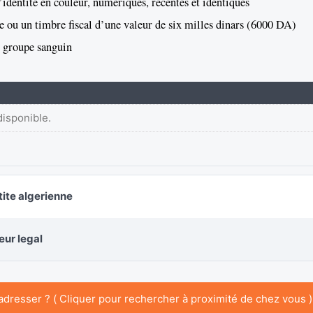
identité en couleur, numériques, récentes et identiques
le ou un timbre fiscal d’une valeur de six milles dinars (6000 DA)
u groupe sanguin
disponible.
tite algerienne
eur legal
adresser ? ( Cliquer pour rechercher à proximité de chez vous )