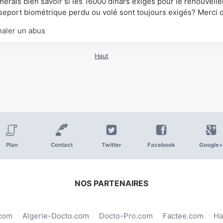
imerais bien savoir si les 16000 dinars exigés pour le renouvell
seport biométrique perdu ou volé sont toujours exigés? Merci 
naler un abus
Haut
Plan
Contact
Twitter
Facebook
Google+
NOS PARTENAIRES
.com
Algerie-Docto.com
Docto-Pro.com
Factee.com
Ha