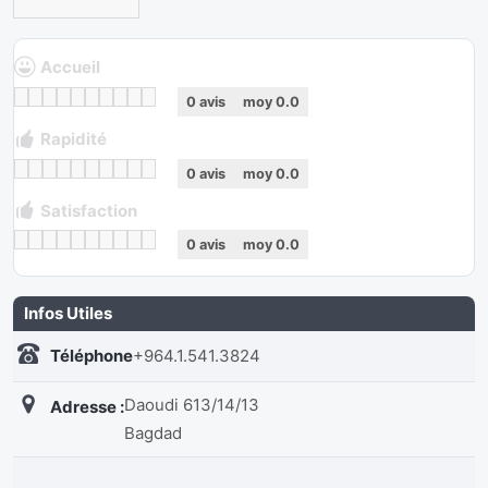
Accueil
0
avis
moy
0.0
Rapidité
0
avis
moy
0.0
Satisfaction
0
avis
moy
0.0
Infos Utiles
Téléphone
+964.1.541.3824
Daoudi 613/14/13
Adresse :
Bagdad