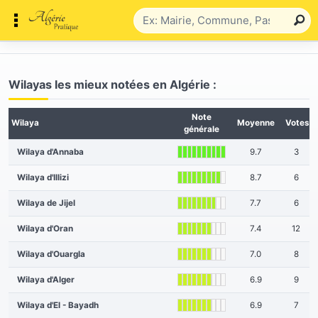
Wilayas les mieux notées en Algérie :
Note
Wilaya
Moyenne
Votes
générale
Wilaya d'Annaba
9.7
3
Wilaya d'Illizi
8.7
6
Wilaya de Jijel
7.7
6
Wilaya d'Oran
7.4
12
Wilaya d'Ouargla
7.0
8
Wilaya d'Alger
6.9
9
Wilaya d'El - Bayadh
6.9
7