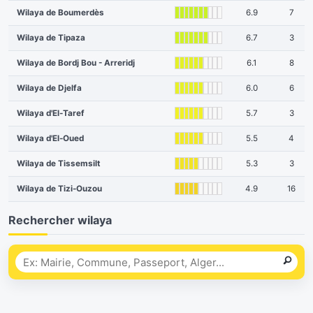
Wilaya de Boumerdès
6.9
7
Wilaya de Tipaza
6.7
3
Wilaya de Bordj Bou - Arreridj
6.1
8
Wilaya de Djelfa
6.0
6
Wilaya d'El-Taref
5.7
3
Wilaya d'El-Oued
5.5
4
Wilaya de Tissemsilt
5.3
3
Wilaya de Tizi-Ouzou
4.9
16
Rechercher wilaya