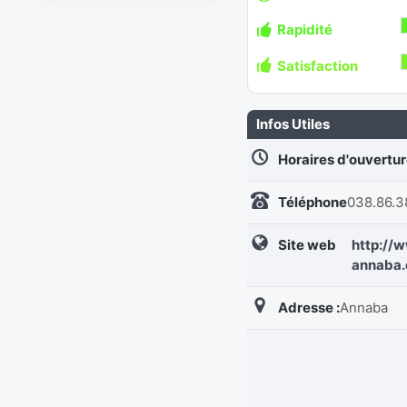
Rapidité
Satisfaction
Infos Utiles
Horaires d'ouvertu
Téléphone
038.86.3
Site web
http://
annaba.
Adresse :
Annaba