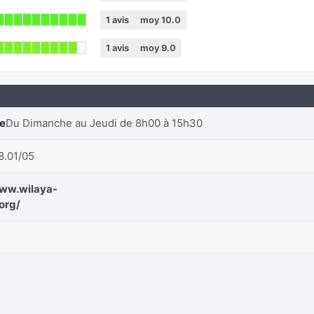
1
avis
moy
10.0
1
avis
moy
9.0
re
Du Dimanche au Jeudi de 8h00 à 15h30
8.01/05
www.wilaya-
org/