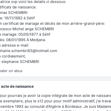
atrice svp voici les details ci dessous:
ificats de naissance:
mas SCHEMBRI
e: 16/11/1882 à Sétif
un certificat de mariage et décès de mon arrière-grand-père:
ncesco Michel ange SCHEMBRI
e mariage: 05/05/1877 à Sétif
ès: 08/01/1895 À Medjana.
 adresse e-mail:
phanie.schembri83@hotmail.com
n cordialement,
e stephanie SCHEMBRI
naler un abus
 acte de naissance
jour pourrais je avoir la copie intégrale de mon acte de naissan
le exemplaire, plus le s12 pour pour motif administratif, j'ai travai
ovembre 1993 au consulat d'Algérie à Bordeaux .Je suis Madam