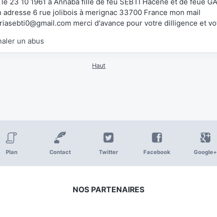
 le 23 10 1961 à Annaba fille de feu SEBTI Hacene et de feue G
 adresse 6 rue jolibois à merignac 33700 France mon mail
riasebti0@gmail.com merci d'avance pour votre dilligence et 
naler un abus
Haut
Plan
Contact
Twitter
Facebook
Google+
NOS PARTENAIRES