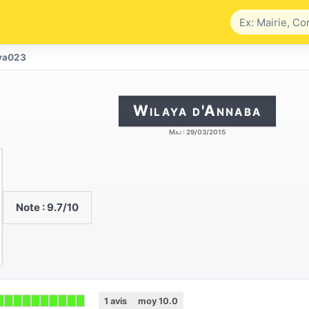
ya023
Wilaya d'Annaba
Maj :
29/03/2015
Note :
9.7
/10
1
avis
moy
10.0