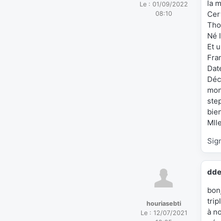
la m
Le :
01/09/2022
Cert
08:10
Tho
Né l
Et 
Fra
Dat
Déc
mon
ste
bie
Mll
Sig
dde
bon
trip
houriasebti
à n
Le :
12/07/2021