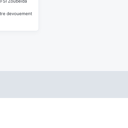
AFSI Zoubeida
votre devouement