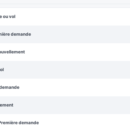
e ou vol
remière demande
nouvellement
ol
e demande
lement
: Première demande