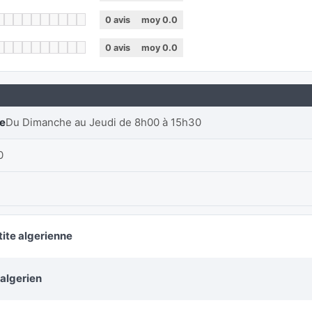
0
avis
moy
0.0
0
avis
moy
0.0
re
Du Dimanche au Jeudi de 8h00 à 15h30
0
tite algerienne
 algerien