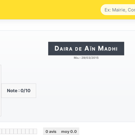
Daira de Aïn Madhi
Maj :
29/03/2015
Note :
0
/10
0
avis
moy
0.0