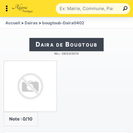
Accueil
>
Dairas
>
bougtoub-Daira0402
Daira de Bougtoub
Maj :
29/03/2015
Note :
0
/10