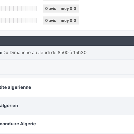
0
avis
moy
0.0
0
avis
moy
0.0
re
Du Dimanche au Jeudi de 8h00 à 15h30
tite algerienne
 algerien
 conduire Algerie