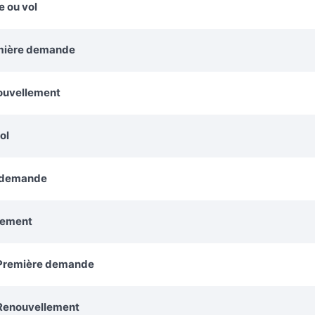
e ou vol
remière demande
nouvellement
ol
e demande
lement
: Première demande
 Renouvellement