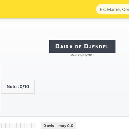
Daira de Djendel
Maj :
29/03/2015
Note :
0
/10
0
avis
moy
0.0