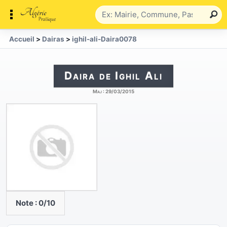
Accueil
>
Dairas
>
ighil-ali-Daira0078
Daira de Ighil Ali
Maj :
29/03/2015
Note :
0
/10