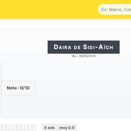
Daira de Sidi-Aïch
Maj :
29/03/2015
Note :
0
/10
0
avis
moy
0.0