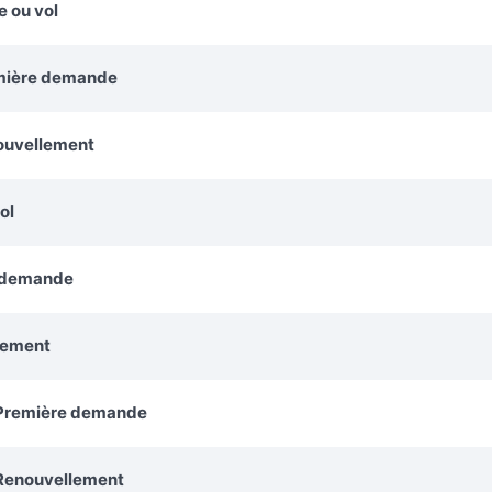
e ou vol
remière demande
nouvellement
ol
e demande
lement
: Première demande
 Renouvellement