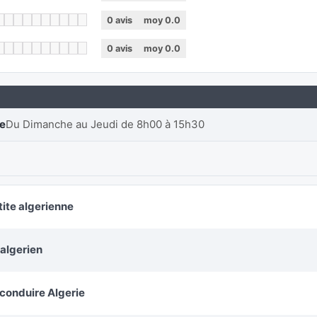
0
avis
moy
0.0
0
avis
moy
0.0
re
Du Dimanche au Jeudi de 8h00 à 15h30
tite algerienne
 algerien
 conduire Algerie