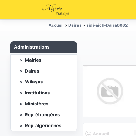
Accueil
>
Dairas
>
sidi-aich-Daira0082
Administrations
Mairies
Dairas
Wilayas
Institutions
Ministères
Rep. étrangères
Rep. algériennes
Accueil