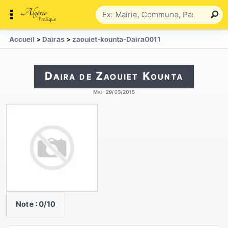
Accueil
>
Dairas
>
zaouiet-kounta-Daira0011
Daira de Zaouiet Kounta
Maj :
29/03/2015
Note :
0
/10