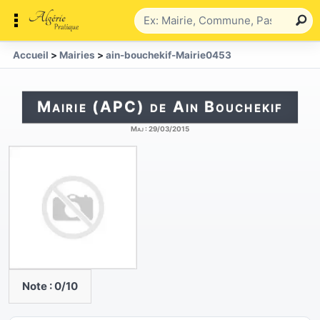
Accueil
>
Mairies
>
ain-bouchekif-Mairie0453
Mairie (APC) de Ain Bouchekif
Maj :
29/03/2015
Note :
0
/10