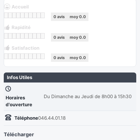
Accueil
0
avis
moy
0.0
Rapidité
0
avis
moy
0.0
Satisfaction
0
avis
moy
0.0
Infos Utiles
Du Dimanche au Jeudi de 8h00 à 15h30
Horaires
d'ouverture
Téléphone
046.44.01.18
Télécharger