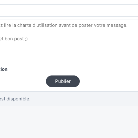
tion
Publier
st disponible.