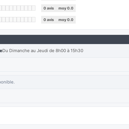
0
avis
moy
0.0
0
avis
moy
0.0
re
Du Dimanche au Jeudi de 8h00 à 15h30
ponible.