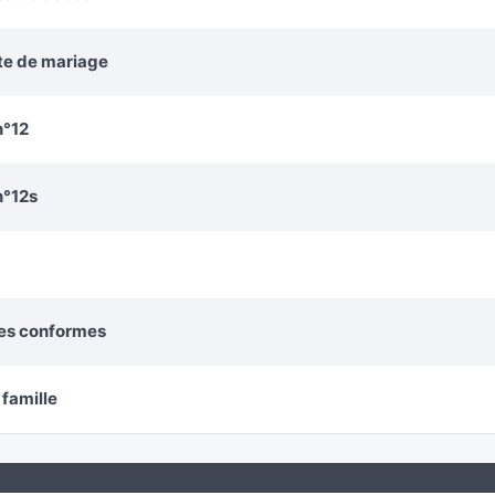
cte de mariage
n°12
n°12s
ies conformes
 famille