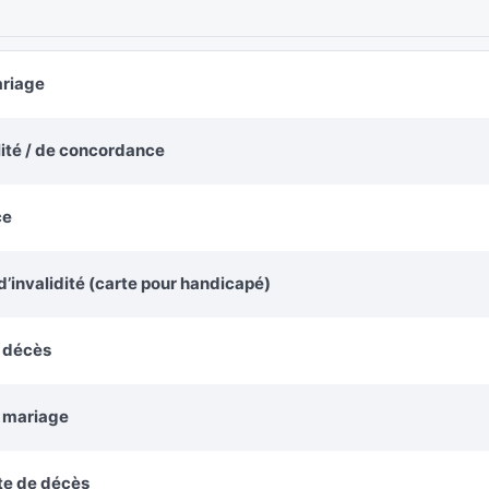
ariage
alité / de concordance
ce
’invalidité (carte pour handicapé)
e décès
e mariage
te de décès