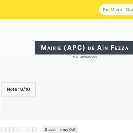
Mairie (APC) de Aïn Fezza
Maj :
29/03/2015
Note :
0
/10
0
avis
moy
0.0