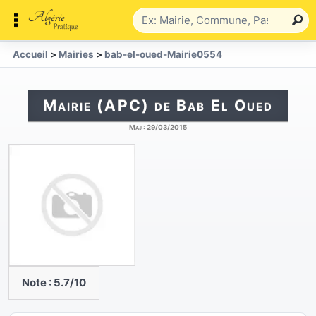
Accueil
>
Mairies
>
bab-el-oued-Mairie0554
Mairie (APC) de Bab El Oued
Maj :
29/03/2015
Note :
5.7
/10