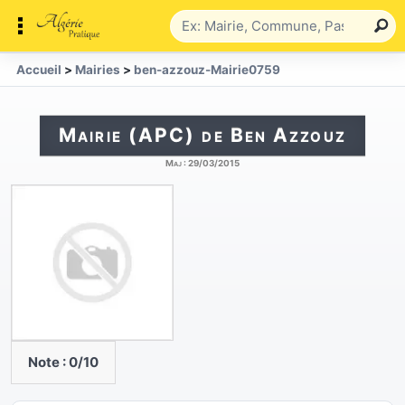
Accueil
>
Mairies
>
ben-azzouz-Mairie0759
Mairie (APC) de Ben Azzouz
Maj :
29/03/2015
Note :
0
/10