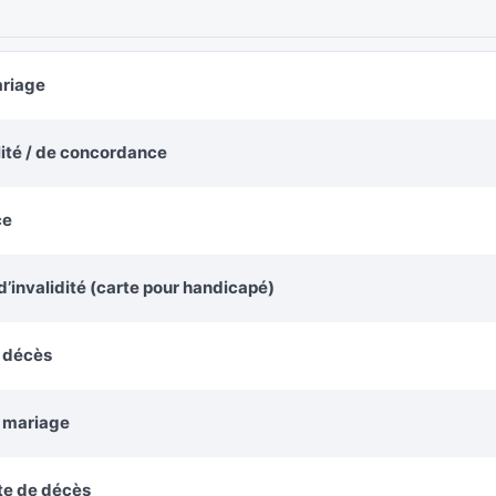
ariage
alité / de concordance
ce
’invalidité (carte pour handicapé)
e décès
e mariage
te de décès