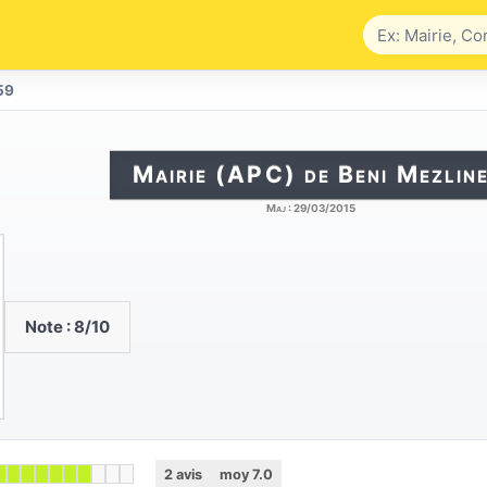
59
Mairie (APC) de Beni Mezlin
Maj :
29/03/2015
Note :
8
/10
2
avis
moy
7.0