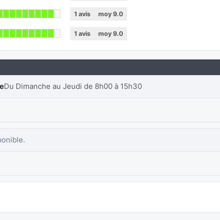
1
avis
moy
9.0
1
avis
moy
9.0
re
Du Dimanche au Jeudi de 8h00 à 15h30
ponible.