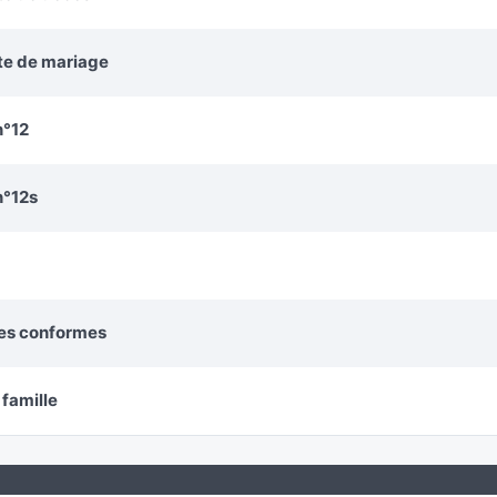
cte de mariage
n°12
n°12s
ies conformes
 famille