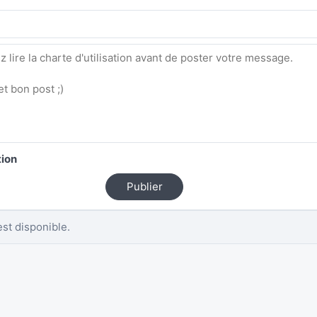
tion
Publier
st disponible.