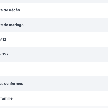
te de décès
cte de mariage
n°12
n°12s
ies conformes
 famille