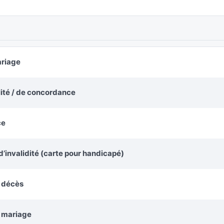
ariage
alité / de concordance
ce
’invalidité (carte pour handicapé)
e décès
e mariage