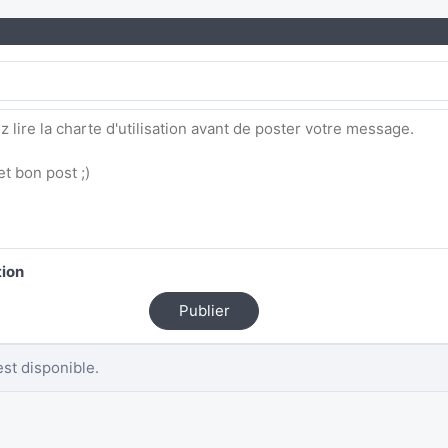
tion
Publier
st disponible.