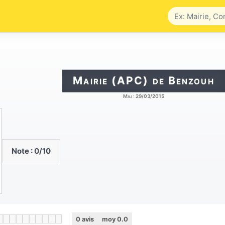
Mairie (APC) de Benzouh
Maj :
29/03/2015
Note :
0
/10
0
avis
moy
0.0