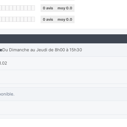
0
avis
moy
0.0
0
avis
moy
0.0
re
Du Dimanche au Jeudi de 8h00 à 15h30
1.02
ponible.