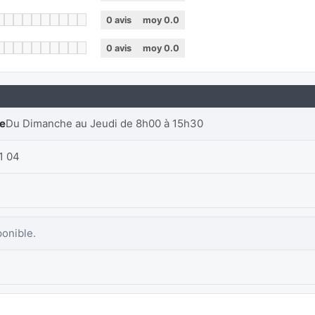
0
avis
moy
0.0
0
avis
moy
0.0
re
Du Dimanche au Jeudi de 8h00 à 15h30
1 04
ponible.