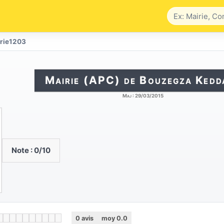
rie1203
Mairie (APC) de Bouzegza Kedd
Maj :
29/03/2015
Note :
0
/10
0
avis
moy
0.0