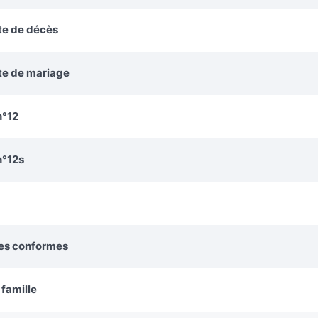
te de décès
cte de mariage
n°12
n°12s
ies conformes
 famille