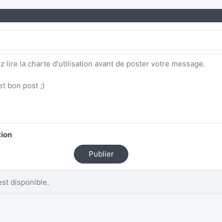
tion
Publier
st disponible.