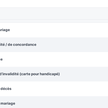
ariage
alité / de concordance
ce
’invalidité (carte pour handicapé)
e décès
e mariage