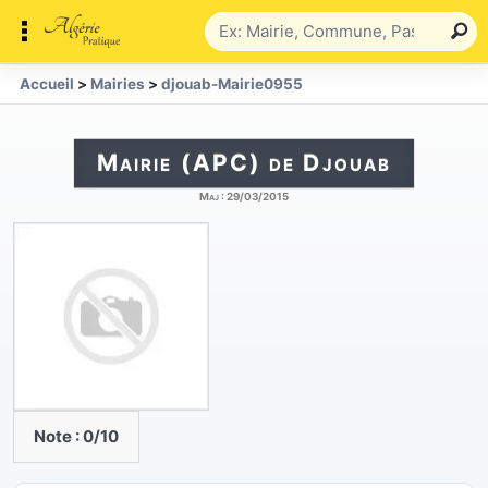
Accueil
>
Mairies
>
djouab-Mairie0955
Mairie (APC) de Djouab
Maj :
29/03/2015
Note :
0
/10