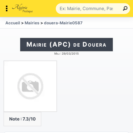
Accueil
>
Mairies
>
douera-Mairie0587
Mairie (APC) de Douera
Maj :
29/03/2015
Note :
7.3
/10