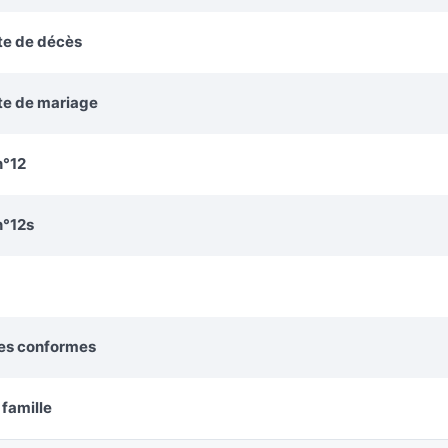
te de décès
cte de mariage
n°12
n°12s
ies conformes
 famille