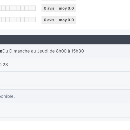
0
avis
moy
0.0
0
avis
moy
0.0
re
Du Dimanche au Jeudi de 8h00 à 15h30
0 23
ponible.