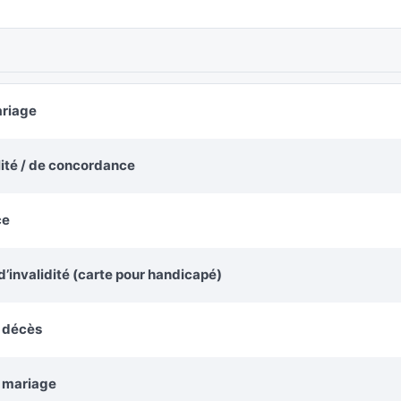
ariage
alité / de concordance
ce
’invalidité (carte pour handicapé)
e décès
e mariage