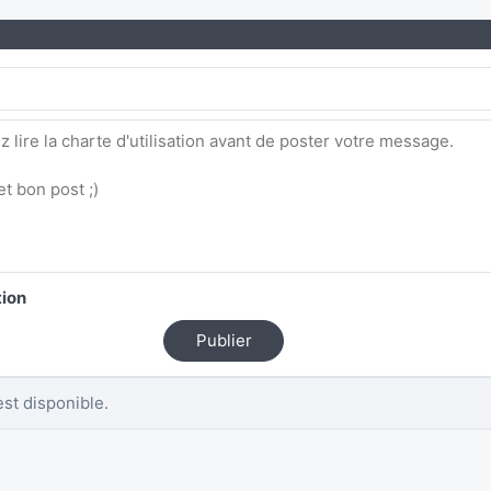
tion
Publier
st disponible.