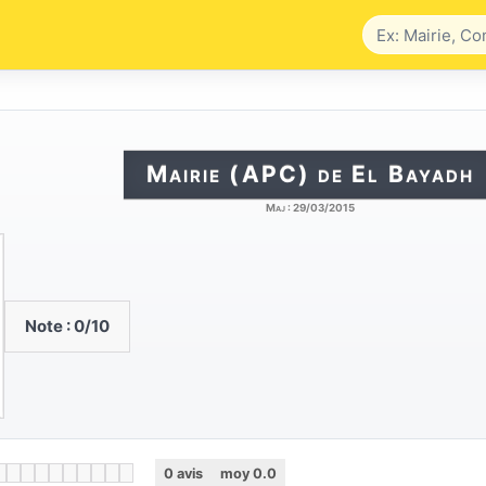
Mairie (APC) de El Bayadh
Maj :
29/03/2015
Note :
0
/10
0
avis
moy
0.0