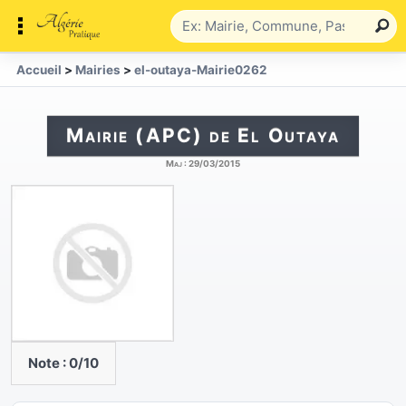
Accueil
>
Mairies
>
el-outaya-Mairie0262
Mairie (APC) de El Outaya
Maj :
29/03/2015
Note :
0
/10