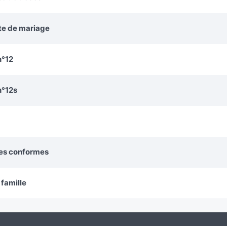
cte de mariage
n°12
n°12s
ies conformes
 famille