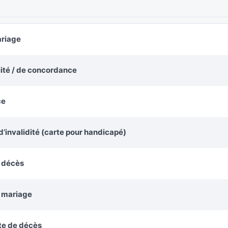
ariage
alité / de concordance
ce
’invalidité (carte pour handicapé)
e décès
e mariage
te de décès