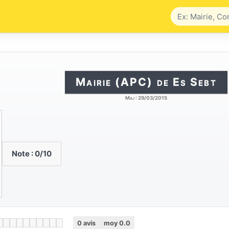
Mairie (APC) de Es Sebt
Maj :
29/03/2015
Note :
0
/10
0
avis
moy
0.0