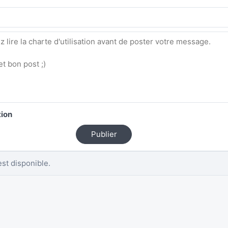
tion
Publier
st disponible.