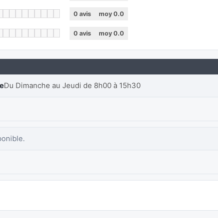
0
avis
moy
0.0
0
avis
moy
0.0
re
Du Dimanche au Jeudi de 8h00 à 15h30
ponible.