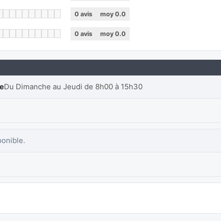
0
avis
moy
0.0
0
avis
moy
0.0
re
Du Dimanche au Jeudi de 8h00 à 15h30
ponible.