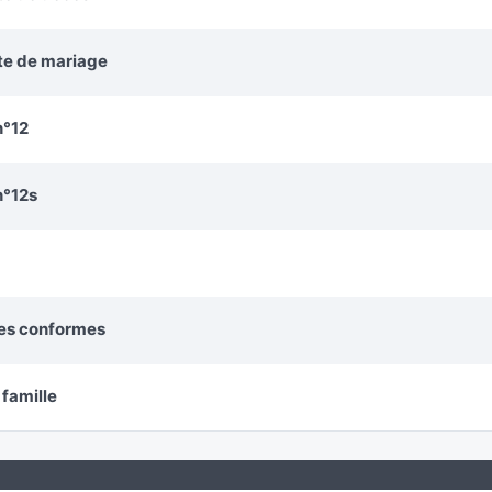
cte de mariage
n°12
n°12s
ies conformes
 famille