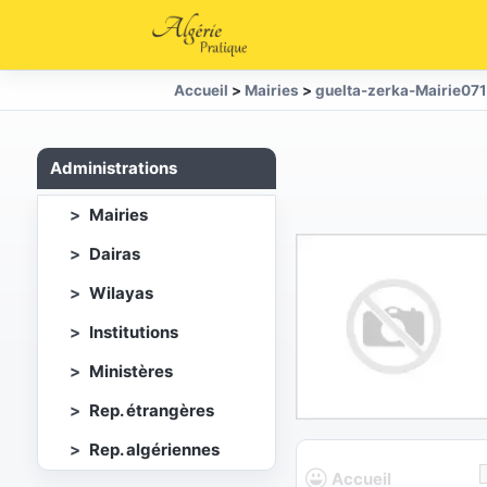
Accueil
>
Mairies
>
guelta-zerka-Mairie07
Administrations
Mairies
Dairas
Wilayas
Institutions
Ministères
Rep. étrangères
Rep. algériennes
Accueil