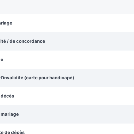
ariage
alité / de concordance
ce
’invalidité (carte pour handicapé)
e décès
e mariage
te de décès