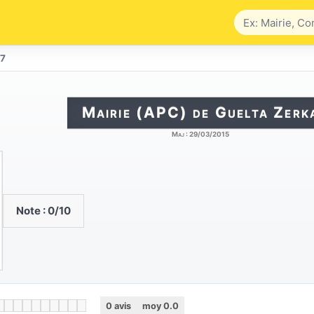
17
Mairie (APC) de Guelta Zerk
Maj :
29/03/2015
Note :
0
/10
0
avis
moy
0.0