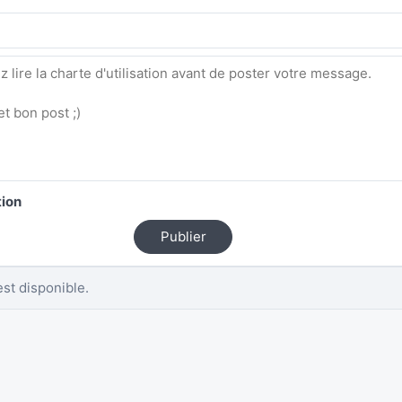
tion
Publier
st disponible.