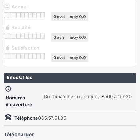
Accueil
0
avis
moy
0.0
Rapidité
0
avis
moy
0.0
Satisfaction
0
avis
moy
0.0
Infos Utiles
Du Dimanche au Jeudi de 8h00 à 15h30
Horaires
d'ouverture
Téléphone
035.57.51.35
Télécharger