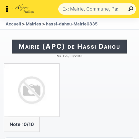
Accueil
>
Mairies
>
hassi-dahou-Mairie0835
Mairie (APC) de Hassi Dahou
Maj :
29/03/2015
Note :
0
/10