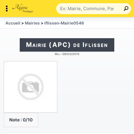
Accueil
>
Mairies
>
iflissen-Mairie0546
Mairie (APC) de Iflissen
Maj :
29/03/2015
Note :
0
/10