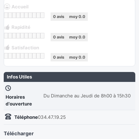
Accueil
0
avis
moy
0.0
Rapidité
0
avis
moy
0.0
Satisfaction
0
avis
moy
0.0
Infos Utiles
Du Dimanche au Jeudi de 8h00 à 15h30
Horaires
d'ouverture
Téléphone
034.47.19.25
Télécharger