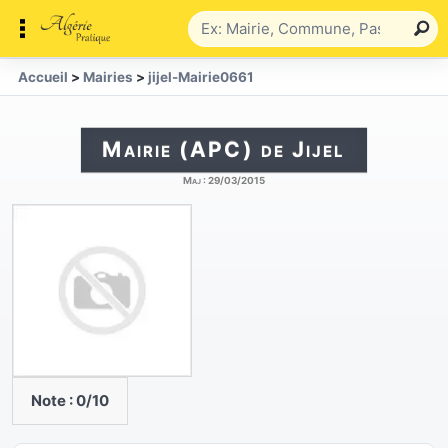
Accueil
>
Mairies
>
jijel-Mairie0661
Mairie (APC) de Jijel
Maj :
29/03/2015
Note :
0
/10