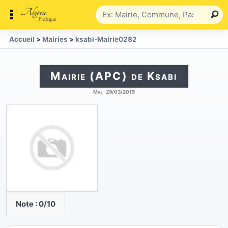
Accueil
>
Mairies
>
ksabi-Mairie0282
Mairie (APC) de Ksabi
Maj :
29/03/2015
Note :
0
/10