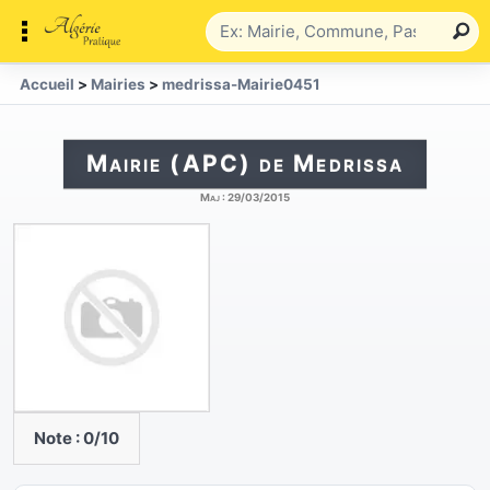
Accueil
>
Mairies
>
medrissa-Mairie0451
Mairie (APC) de Medrissa
Maj :
29/03/2015
Note :
0
/10