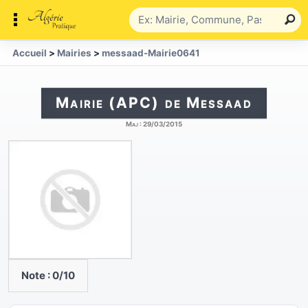
Accueil
>
Mairies
>
messaad-Mairie0641
Mairie (APC) de Messaad
Maj :
29/03/2015
Note :
0
/10