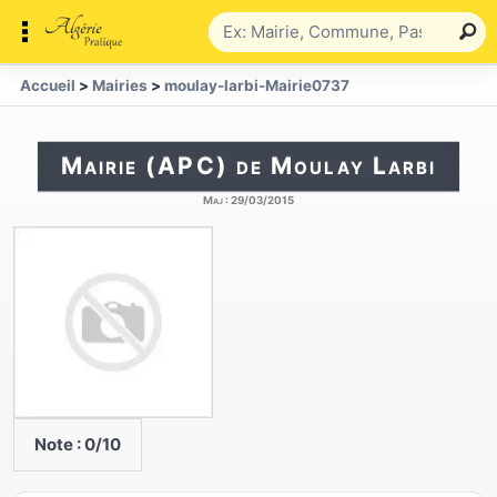
Accueil
>
Mairies
>
moulay-larbi-Mairie0737
Mairie (APC) de Moulay Larbi
Maj :
29/03/2015
Note :
0
/10