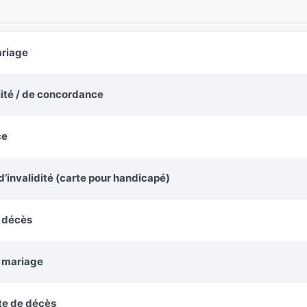
ariage
alité / de concordance
ce
’invalidité (carte pour handicapé)
e décès
e mariage
te de décès