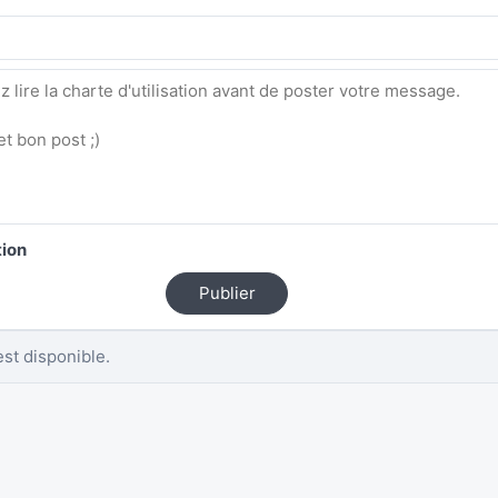
tion
Publier
st disponible.