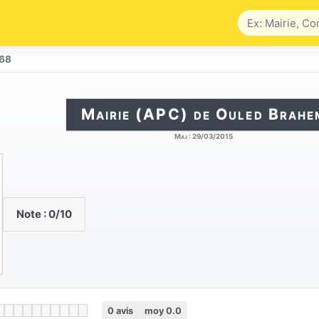
168
Mairie (APC) de Ouled Brahe
Maj :
29/03/2015
Note :
0
/10
0
avis
moy
0.0