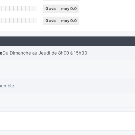
0
avis
moy
0.0
0
avis
moy
0.0
re
Du Dimanche au Jeudi de 8h00 à 15h30
ponible.