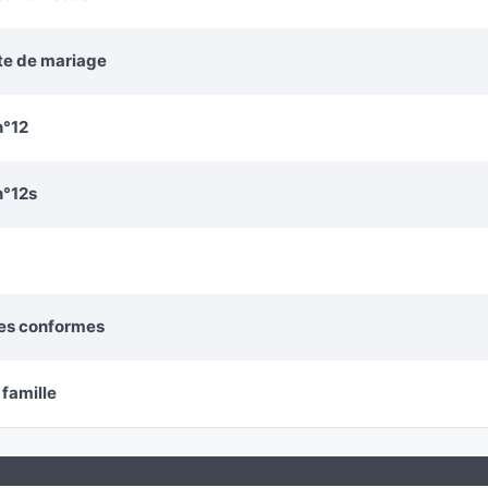
cte de mariage
n°12
n°12s
ies conformes
 famille