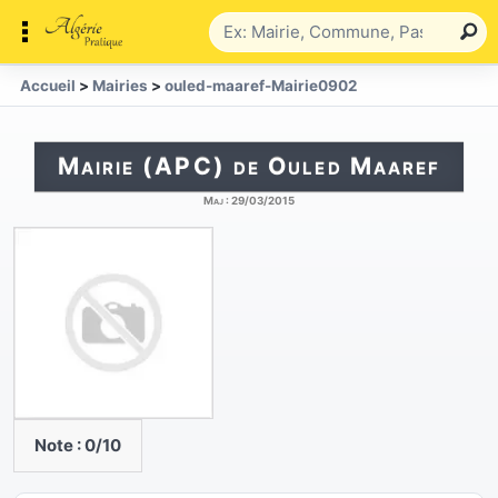
Accueil
>
Mairies
>
ouled-maaref-Mairie0902
Mairie (APC) de Ouled Maaref
Maj :
29/03/2015
Note :
0
/10