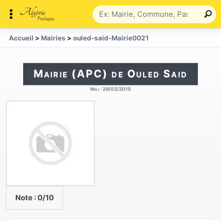
Accueil
>
Mairies
>
ouled-said-Mairie0021
Mairie (APC) de Ouled Said
Maj :
29/03/2015
Note :
0
/10