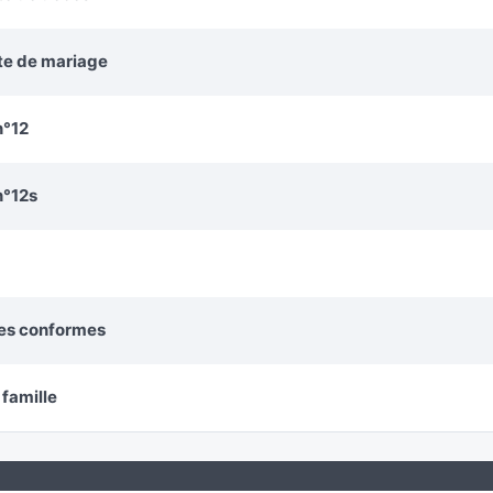
cte de mariage
n°12
n°12s
ies conformes
 famille