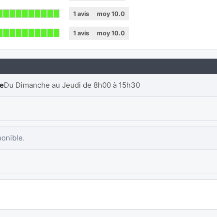
1
avis
moy
10.0
1
avis
moy
10.0
re
Du Dimanche au Jeudi de 8h00 à 15h30
ponible.