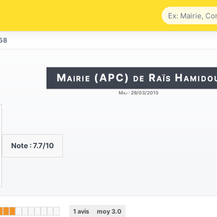
58
Mairie (APC) de Raïs Hamido
Maj :
29/03/2015
Note :
7.7
/10
1
avis
moy
3.0