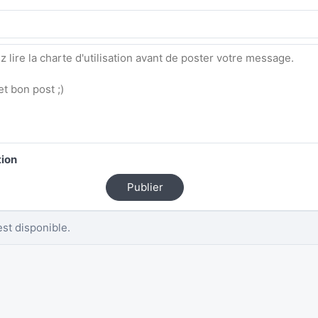
tion
Publier
st disponible.