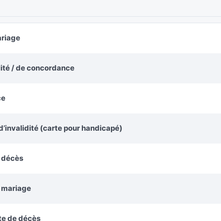
ariage
alité / de concordance
ce
’invalidité (carte pour handicapé)
e décès
e mariage
te de décès