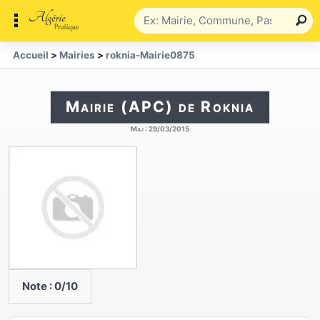
Accueil
>
Mairies
>
roknia-Mairie0875
Mairie (APC) de Roknia
Maj :
29/03/2015
Note :
0
/10