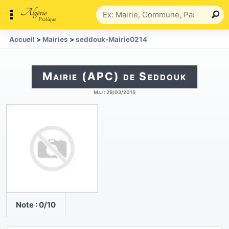
Accueil
>
Mairies
>
seddouk-Mairie0214
Mairie (APC) de Seddouk
Maj :
29/03/2015
Note :
0
/10