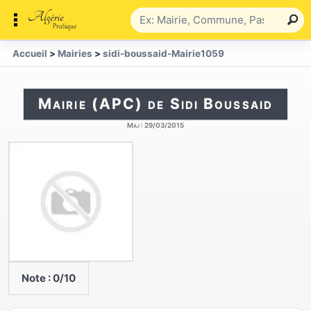
Accueil
>
Mairies
>
sidi-boussaid-Mairie1059
Mairie (APC) de Sidi Boussaid
Maj :
29/03/2015
Note :
0
/10