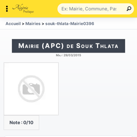
Accueil
>
Mairies
>
souk-thlata-Mairie0396
Mairie (APC) de Souk Thlata
Maj :
29/03/2015
Note :
0
/10