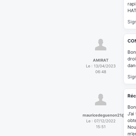
rap
HA
Sig
CO
Bon
dro
AMIRAT
dans
Le :
13/04/2023
06:48
Sig
Réc
Bon
J’a
mauricedeguenon21@gmail
obte
Le :
07/12/2022
Nou
15:51
m’e