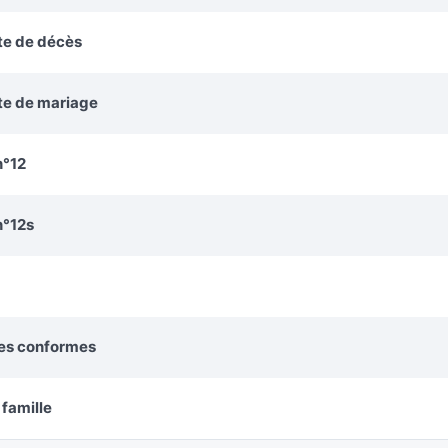
te de décès
cte de mariage
n°12
n°12s
ies conformes
 famille