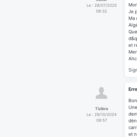
Mon
Le :
28/07/2025
Je 
08:32
Ma c
Algé
Quel
d&q
et 
Mer
Ahc
Sig
Erre
Bon
Une
Tizibra
dem
Le :
29/10/2024
dén
09:57
car
et 