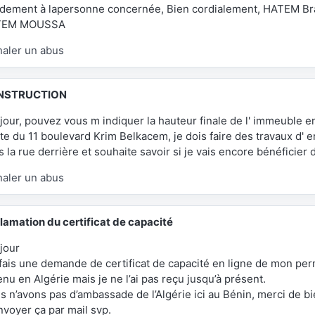
idement à lapersonne concernée, Bien cordialement, HATEM Bra
TEM MOUSSA
naler un abus
NSTRUCTION
jour, pouvez vous m indiquer la hauteur finale de l' immeuble e
ite du 11 boulevard Krim Belkacem, je dois faire des travaux d'
 la rue derrière et souhaite savoir si je vais encore bénéficier d
naler un abus
lamation du certificat de capacité
jour
i fais une demande de certificat de capacité en ligne de mon pe
.com
nu en Algérie mais je ne l’ai pas reçu jusqu’à présent.
s n’avons pas d’ambassade de l’Algérie ici au Bénin, merci de bi
nvoyer ça par mail svp.