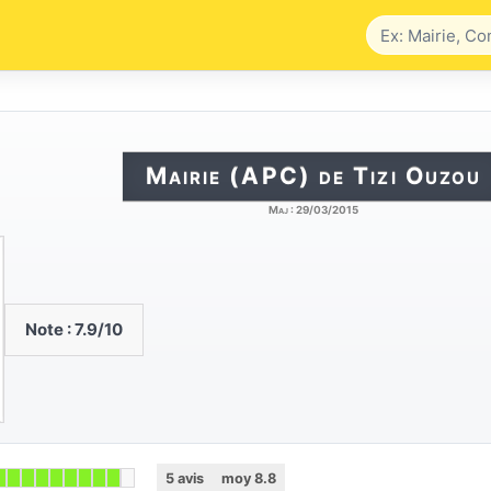
Mairie (APC) de Tizi Ouzou
Maj :
29/03/2015
Note :
7.9
/10
5
avis
moy
8.8