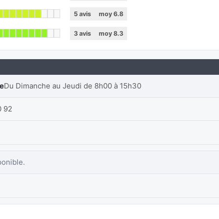
5
avis
moy
6.8
3
avis
moy
8.3
re
Du Dimanche au Jeudi de 8h00 à 15h30
0 92
ponible.