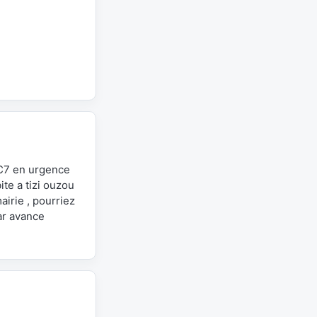
EC7 en urgence
te a tizi ouzou
irie , pourriez
ar avance