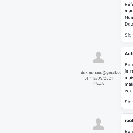
Réf
mau
Num
Dat
Sig
Act
Bon
je 
dexmonaco@gmail.com
mai
Le :
19/09/2021
mai
08:48
vou
Sig
rec
Bon