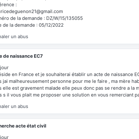
érence :
ricedeguenon21@gmail.com
éro de la demande : DZ/W/15/135055
e de la demande : 05/12/2022
naler un abus
e de naissance EC7
jour
réside en France et je souhaiterai établir un acte de naissance 
s jai malheureusement personne pour me le faire , ma mère habi
s elle est gravement malade elle peux donc pas se rendre a la ma
s s il vous plait me proposer une solution en vous remerciant p
naler un abus
herche acte état civil
jour