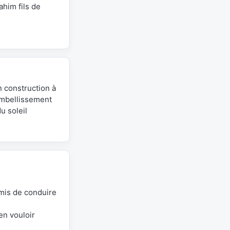
him fils de
n construction à
 embellissement
u soleil
rmis de conduire
en vouloir