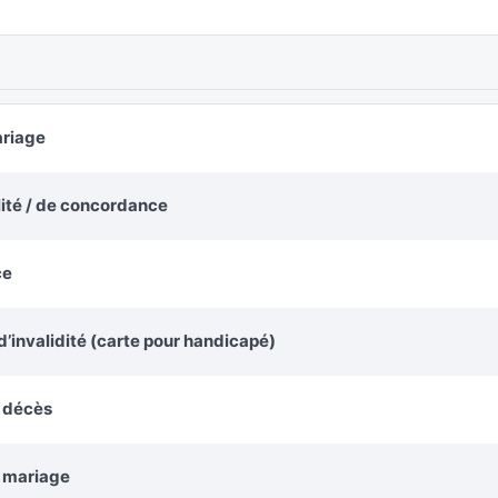
ariage
alité / de concordance
ce
’invalidité (carte pour handicapé)
e décès
e mariage