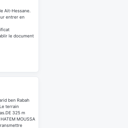
 de Ait-Hessane.
our entrer en
ficat
ablir le document
Farid ben Rabah
Le terrain
as.DE 325 m
ieur HATEM MOUSSA
transmettre