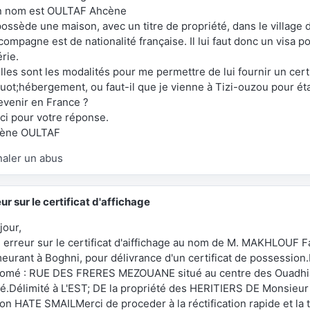
 nom est OULTAF Ahcène
possède une maison, avec un titre de propriété, dans le village
ompagne est de nationalité française. Il lui faut donc un visa p
rie.
les sont les modalités pour me permettre de lui fournir un certi
uot;hébergement, ou faut-il que je vienne à Tizi-ouzou pour ét
revenir en France ?
ci pour votre réponse.
ène OULTAF
naler un abus
ur sur le certificat d'affichage
jour,
 erreur sur le certificat d'aiffichage au nom de M. MAKHLOUF 
eurant à Boghni, pour délivrance d'un certificat de possession.
omé : RUE DES FRERES MEZOUANE situé au centre des Ouadhi
ré.Délimité à L'EST; DE la propriété des HERITIERS DE Mons
non HATE SMAILMerci de proceder à la réctification rapide et la 